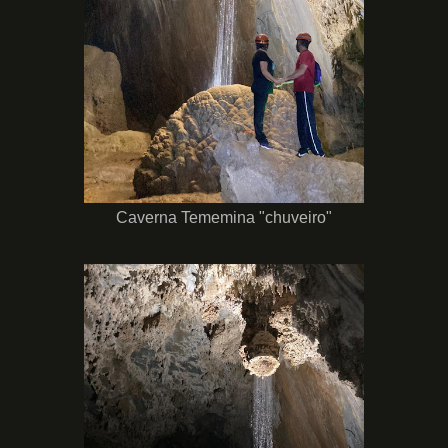
Caverna Tememina "chuveiro"